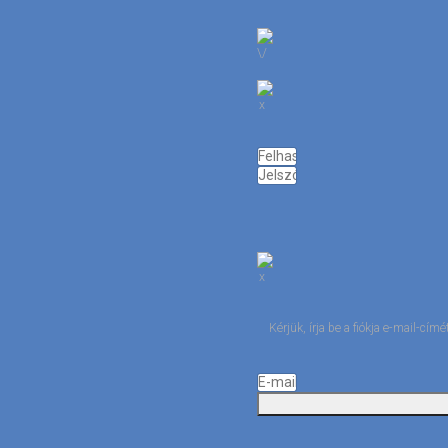
Kérjük, írja be a fiókja e-mail-cí