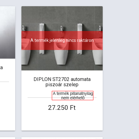
A termék jelenleg nincs raktáron
ta
DIPLON ST2702 automata
piszoár szelep
27.250 Ft