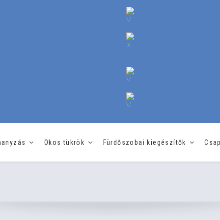
hanyzás
Okos tükrök
Fürdőszobai kiegészítők
Csap