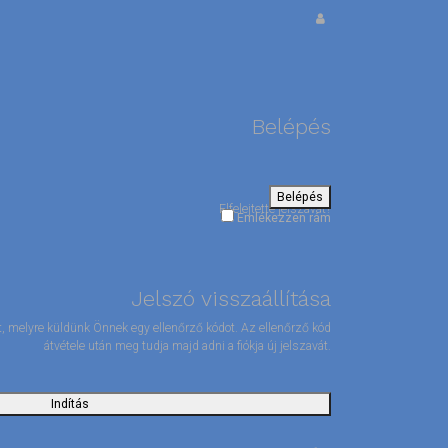
Belépés
Belépés
Elfelejtette jelszavát?
Emlékezzen rám
Jelszó visszaállítása
mét, melyre küldünk Önnek egy ellenőrző kódot. Az ellenőrző kód
átvétele után meg tudja majd adni a fiókja új jelszavát.
Indítás